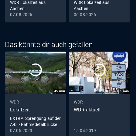
WDR Lokalzeit aus
WDR Lokalzeit aus
Aachen
Aachen
07.08.2026
06.08.2026
Das könnte dir auch gefallen
45
min
1
min
WDR
WDR
Lokalzeit
WDR aktuell
EXTRA: Sprengung auf der
A45 - Rahmedetalbrücke
in Lüdenscheid fällt
07.05.2023
15.04.2019