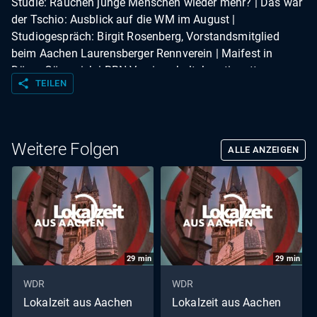
Studie: Rauchen junge Menschen wieder mehr? | Das war
der Tschio: Ausblick auf die WM im August |
Studiogespräch: Birgit Rosenberg, Vorstandsmitglied
beim Aachen Laurensberger Rennverein | Maifest in
Düren-Gürzenich | RBN Verein schult Jungtierrettung per
share
TEILEN
Drohnen | Gartenzeit: Rüdiger im Paradies – Wie schön ist
es im Regengarten | Wetter
Weitere Folgen
ALLE ANZEIGEN
29
min
29
min
WDR
WDR
Lokalzeit aus Aachen
Lokalzeit aus Aachen