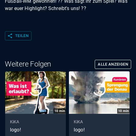
Fußball-WM gewonnen! ?? Was sagt ihr zum Spiel? Was
war euer Highlight? Schreibt's uns! ??
share
TEILEN
Weitere Folgen
ALLE ANZEIGEN
10
min
10
min
KiKA
KiKA
logo!
logo!