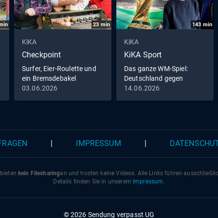
min
23
min
143
min
KiKA
KiKA
Checkpoint
KiKA Sport
Surfer, Eier-Roulette und
Das ganze WM-Spiel:
ein Bremsdebakel
Deutschland gegen
Curaçao
03.06.2026
14.06.2026
 FRAGEN
|
IMPRESSUM
|
DATENSCHU
 bieten
kein Filesharing
an und hosten keine Videos. Alle Links führen ausschließl
Details finden Sie in unserem
Impressum
.
© 2026 Sendung verpasst UG