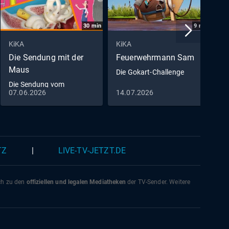
30
min
9
min
KiKA
KiKA
K
Die Sendung mit der
Feuerwehrmann Sam
P
Maus
Die Gokart-Challenge
W
Die Sendung vom
07.06.2026
14.07.2026
0
07.06.2026
TZ
|
LIVE-TV-JETZT.DE
ich zu den
offiziellen und legalen Mediatheken
der TV-Sender. Weitere