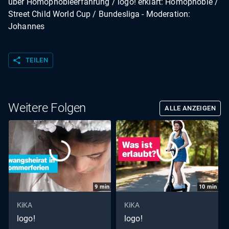
über Homophobieerfahrung / logo! erklärt: Homophobie /
Street Child World Cup / Bundesliga - Moderation:
Johannes
share
TEILEN
Weitere Folgen
ALLE ANZEIGEN
9
min
10
min
KiKA
KiKA
logo!
logo!