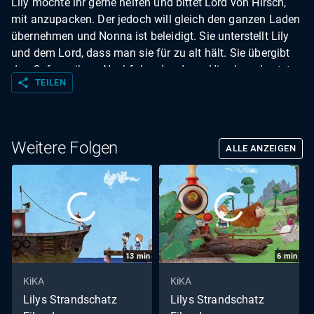
Lily möchte ihr gerne helfen und bittet Lord von Hirsch,
mit anzupacken. Der jedoch will gleich den ganzen Laden
übernehmen und Nonna ist beleidigt. Sie unterstellt Lily
und dem Lord, dass man sie für zu alt hält. Sie übergibt
das Cafe an ihren Nachfolger Lord von Hirsch und setzt
share
TEILEN
sich zur Ruhe. Der Lord aber merkt bald, dass es gar nicht
so einfach ist, ein Restaurant zu führen.
Weitere Folgen
ALLE ANZEIGEN
13
min
6
min
KiKA
KiKA
Lilys Strandschatz
Lilys Strandschatz