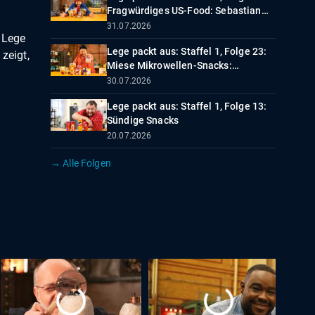
Fragwürdiges US-Food: Sebastian
Lege packt aus
31.07.2026
 Lege
Lege packt aus: Staffel 1, Folge 23:
zeigt,
Miese Mikrowellen-Snacks:
Sebastian Lege packt aus
30.07.2026
Lege packt aus: Staffel 1, Folge 13:
Sündige Snacks
20.07.2026
→ Alle Folgen