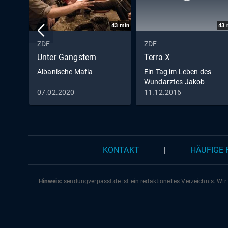
43
min
43
ZDF
ZDF
Unter Gangstern
Terra X
Albanische Mafia
Ein Tag im Leben des
Wundarztes Jakob
Althaus im Jahr 1454
07.02.2020
11.12.2016
KONTAKT
|
HÄUFIGE
Hinweis:
sendungverpasst.
de
ist ein redaktionelles Verzeichnis. Wir