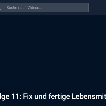
ch
lge 11: Fix und fertige Lebensmit