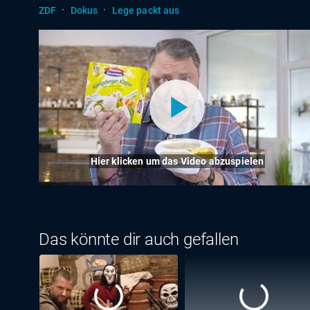
·
·
ZDF
Dokus
Lege packt aus
Hier klicken um das Video abzuspielen
Das könnte dir auch gefallen