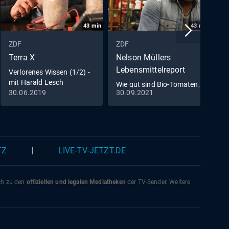
43
min
43
min
ZDF
ZDF
Z
Terra X
Nelson Müllers
Z
Lebensmittelreport
Verlorenes Wissen (1/2) -
W
mit Harald Lesch
G
Wie gut sind Bio-Tomaten,
G
30.06.2019
30.09.2021
1
Edel-Rindfleisch &
Schokolade?
TZ
|
LIVE-TV-JETZT.DE
ich zu den
offiziellen und legalen Mediatheken
der TV-Sender. Weitere