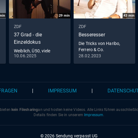
min
29
min
43
min
ZDF
ZDF
37 Grad - die
Besseresser
Einzeldokus
Die Tricks von Haribo,
Ferrero & Co.
Weiblich, Ü50, viele
10.06.2025
28.02.2023
Liebhaber
 FRAGEN
|
IMPRESSUM
|
DATENSCHU
 bieten
kein Filesharing
an und hosten keine Videos. Alle Links führen ausschließl
Details finden Sie in unserem
Impressum
.
© 2026 Sendung verpasst UG