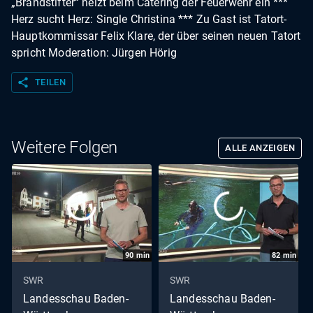
„Brandstifter“ heizt beim Catering der Feuerwehr ein ***
Herz sucht Herz: Single Christina *** Zu Gast ist Tatort-
Hauptkommissar Felix Klare, der über seinen neuen Tatort
spricht Moderation: Jürgen Hörig
share
TEILEN
Weitere Folgen
ALLE ANZEIGEN
90
min
82
min
SWR
SWR
Landesschau Baden-
Landesschau Baden-