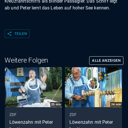
Kreuzfahrtschiffs als blinder Passagier. Das Schiff legt
ab und Peter lernt das Leben auf hoher See kennen.
share
TEILEN
Weitere Folgen
ALLE ANZEIGEN
25
min
24
min
ZDF
ZDF
Löwenzahn mit Peter
Löwenzahn mit Peter