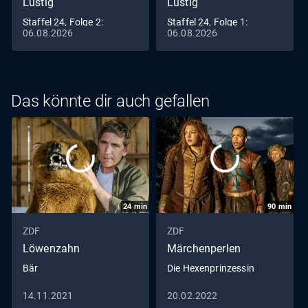
Lustig
Lustig
Staffel 24, Folge 2:
Staffel 24, Folge 1:
06.08.2026
06.08.2026
Stimme
Mechanik
Das könnte dir auch gefallen
24
min
90
min
ZDF
ZDF
Löwenzahn
Märchenperlen
Bär
Die Hexenprinzessin
14.11.2021
20.02.2022