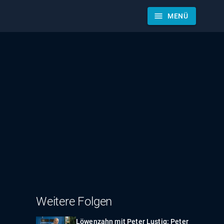
menu
MENÜ
Weitere Folgen
Löwenzahn mit Peter Lustig: Peter