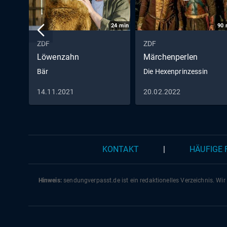
24
min
90
ZDF
ZDF
Löwenzahn
Märchenperlen
Bär
Die Hexenprinzessin
14.11.2021
20.02.2022
KONTAKT
|
HÄUFIGE
Hinweis:
sendungverpasst.
de
ist ein redaktionelles Verzeichnis. Wir