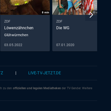
8
min
23
min
ZDF
ZDF
Z
Löwenzähnchen
Die WG
C
Glühwürmchen
D
03.05.2022
07.01.2020
2
TZ
|
LIVE-TV-JETZT.DE
ich zu den
offiziellen und legalen Mediatheken
der TV-Sender. Weitere