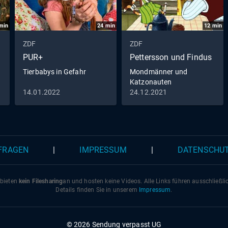
min
24
min
12
min
ZDF
ZDF
PUR+
Pettersson und Findus
Tierbabys in Gefahr
Mondmänner und
Katzonauten
14.01.2022
24.12.2021
 FRAGEN
|
IMPRESSUM
|
DATENSCHU
 bieten
kein Filesharing
an und hosten keine Videos. Alle Links führen ausschließl
Details finden Sie in unserem
Impressum
.
© 2026 Sendung verpasst UG