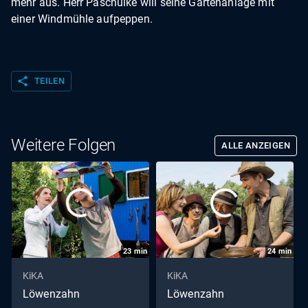
mehr aus. Herr Paschulke will seine Gartenanlage mit
einer Windmühle aufpeppen.
share
TEILEN
Weitere Folgen
ALLE ANZEIGEN
23
min
24
min
KiKA
KiKA
Löwenzahn
Löwenzahn