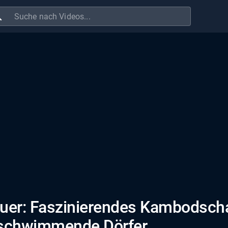
ch
uer: Faszinierendes Kambodsch
schwimmende Dörfer