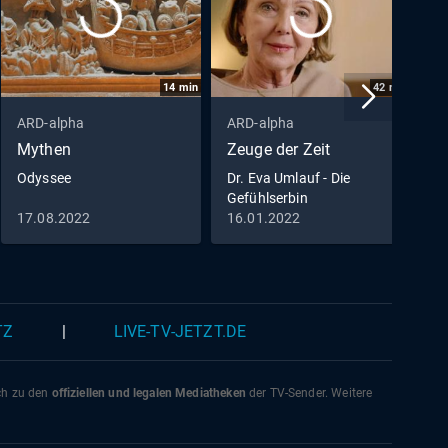
14
min
42
min
ARD-alpha
ARD-alpha
A
Mythen
Zeuge der Zeit
a
Odyssee
Dr. Eva Umlauf - Die
D
Gefühlserbin
A
17.08.2022
16.01.2022
2
TZ
|
LIVE-TV-JETZT.DE
ich zu den
offiziellen und legalen Mediatheken
der TV-Sender. Weitere