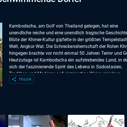
Kambodscha, am Golf von Thailand gelegen, hat eine
unendliche reiche und eine unendlich tragische Geschichte
Blüte der Khmer-Kultur gipfelte in der größten Tempelstadt
Welt, Angkor Wat. Die Schreckensherrschaft der Roten Kh
hingegen brachte vor nicht einmal 50 Jahren Terror und G
Heutzutage ist Kambodscha ein aufstrebendes Land, in 
sich der faszinierende Spirit des Lebens in Südostasien,
Tradition und Moderne auf einzigartige Weise mischen.
share
TEILEN