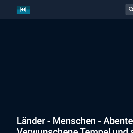
sear
Länder - Menschen - Abente
Verwunschene Tempel und 