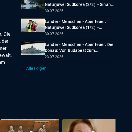
Naturjuwel Südkorea (2/2) – Sinan
und die 1004 Inseln
30.07.2026
Länder - Menschen - Abenteuer:
Naturjuwel Südkorea (1/2) –
Kragenbären, Kimchi und
. Die
30.07.2026
Klosterleben
 der
Länder - Menschen - Abenteuer: Die
mer
Donau: Von Budapest zum
ewalt.
Schwarzen Meer
23.07.2026
dem
→ Alle Folgen