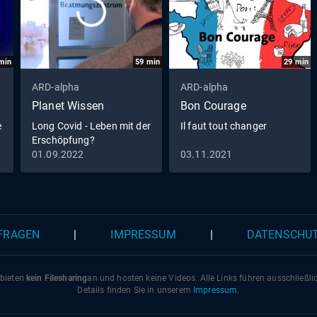
min
59
min
29
min
ARD-alpha
ARD-alpha
Planet Wissen
Bon Courage
e
Long Covid - Leben mit der
Il faut tout changer
Erschöpfung?
01.09.2022
03.11.2021
 FRAGEN
|
IMPRESSUM
|
DATENSCHU
 bieten
kein Filesharing
an und hosten keine Videos. Alle Links führen ausschließl
Details finden Sie in unserem
Impressum
.