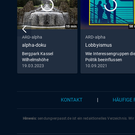
15
min
58
ARD-alpha
ARD-alpha
alpha-doku
Lobbyismus
Bergpark Kassel
Wie Interessengruppen di
Wilhelmshöhe
Politik beeinflussen
(Deutschland) - Das Spiel
19.03.2023
10.09.2021
von Schein und Sein
KONTAKT
|
HÄUFIGE
Hinweis:
sendungverpasst.
de
ist ein redaktionelles Verzeichnis. Wir