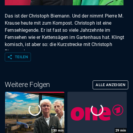
Das ist der Christoph Biemann. Und der nimmt Pierre M.
Krause heute mit zum Kompost. Christoph ist eine
Fernsehlegende. Er ist fast so viele Jahrzehnte im
Fernsehen wie er Kettensägen im Gartenhaus hat. Klingt
komisch, ist aber so: die Kurzstrecke mit Christoph
Biemann!
share
TEILEN
Weitere Folgen
ALLE ANZEIGEN
30
min
29
min