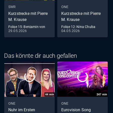
SWR
ONE
Kurzstrecke mit Pierre
Kurzstrecke mit Pierre
M. Krause
M. Krause
Folge 15: Benjamin von
Folge 12: Nina Chuba
29.05.2026
04.05.2026
Stuckrad-Barre hebt ab
rödelt (S05/E12)
(S07/E15)
Das könnte dir auch gefallen
44
min
247
min
ONE
ONE
Nuhr im Ersten
Eurovision Song