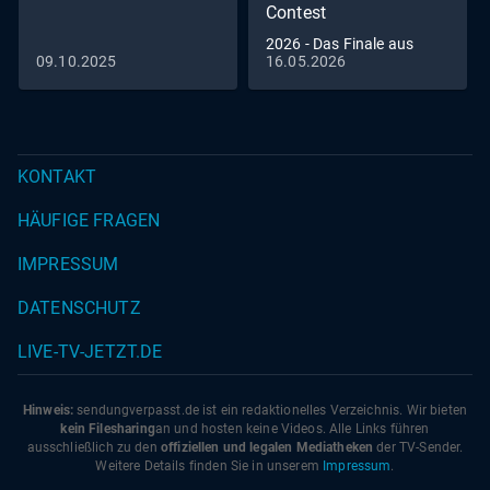
Contest
2026 - Das Finale aus
09.10.2025
16.05.2026
Wien
KONTAKT
HÄUFIGE FRAGEN
IMPRESSUM
DATENSCHUTZ
LIVE-TV-JETZT.DE
Hinweis:
sendungverpasst.
de
ist ein redaktionelles Verzeichnis. Wir bieten
kein Filesharing
an und hosten keine Videos. Alle Links führen
ausschließlich zu den
offiziellen und legalen Mediatheken
der TV-Sender.
Weitere Details finden Sie in unserem
Impressum
.