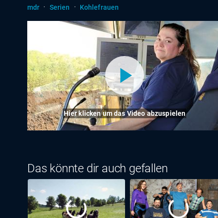
·
·
mdr
Serien
Kohlefrauen
Hier klicken um das Video abzuspielen
Das könnte dir auch gefallen