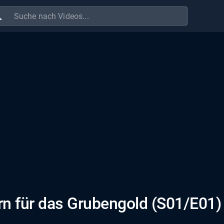
ch
rn für das Grubengold (S01/E01)