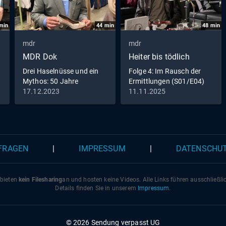
min
44
min
48
min
mdr
mdr
MDR Dok
Heiter bis tödlich
Drei Haselnüsse und ein
Folge 4: Im Rausch der
Mythos: 50 Jahre
Ermittlungen (S01/E04)
Aschenbrödel
17.12.2023
11.11.2025
 FRAGEN
|
IMPRESSUM
|
DATENSCHU
 bieten
kein Filesharing
an und hosten keine Videos. Alle Links führen ausschließl
Details finden Sie in unserem
Impressum
.
© 2026 Sendung verpasst UG