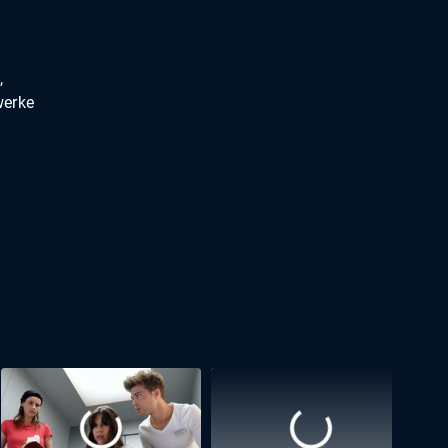
,
werke