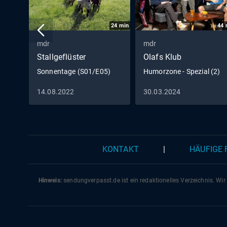
24
min
44
mdr
mdr
Stallgeflüster
Olafs Klub
Sonnentage (S01/E05)
Humorzone - Spezial (2)
14.08.2022
30.03.2024
KONTAKT
|
HÄUFIGE
Hinweis:
sendungverpasst.
de
ist ein redaktionelles Verzeichnis. Wir