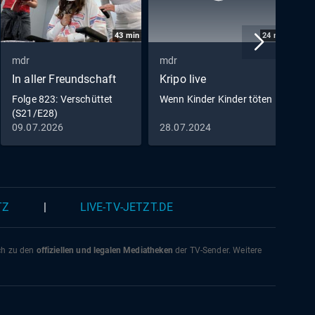
43
min
24
min
mdr
mdr
m
In aller Freundschaft
Kripo live
I
D
Folge 823: Verschüttet
Wenn Kinder Kinder töten
(S21/E28)
F
09.07.2026
28.07.2024
0
(
TZ
|
LIVE-TV-JETZT.DE
ich zu den
offiziellen und legalen Mediatheken
der TV-Sender. Weitere