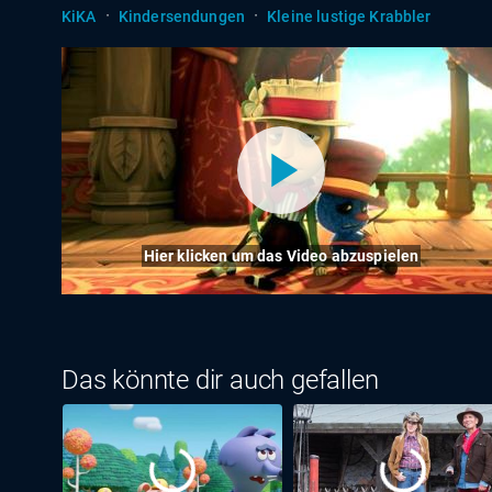
·
·
KiKA
Kindersendungen
Kleine lustige Krabbler
Hier klicken um das Video abzuspielen
Das könnte dir auch gefallen