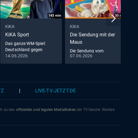
143
min
30
min
KiKA
KiKA
K
KiKA Sport
Die Sendung mit der
F
Maus
Das ganze WM-Spiel:
D
Deutschland gegen
Die Sendung vom
Curaçao
14.06.2026
07.06.2026
1
07.06.2026
TZ
|
LIVE-TV-JETZT.DE
ich zu den
offiziellen und legalen Mediatheken
der TV-Sender. Weitere