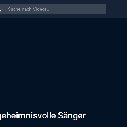
ch
 geheimnisvolle Sänger