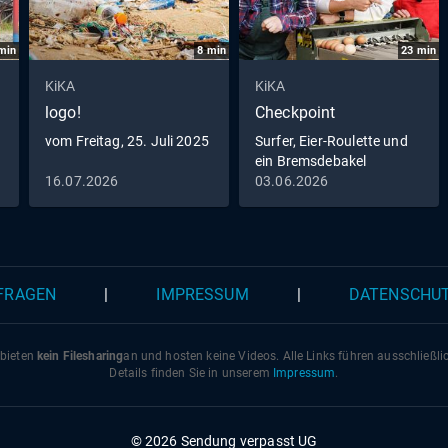
min
8
min
23
min
KiKA
KiKA
logo!
Checkpoint
vom Freitag, 25. Juli 2025
Surfer, Eier-Roulette und
ein Bremsdebakel
16.07.2026
03.06.2026
 FRAGEN
|
IMPRESSUM
|
DATENSCHU
 bieten
kein Filesharing
an und hosten keine Videos. Alle Links führen ausschließl
Details finden Sie in unserem
Impressum
.
© 2026 Sendung verpasst UG