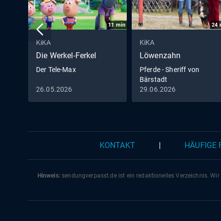
11
min
24
KiKA
KiKA
Die Werkel-Ferkel
Löwenzahn
Der Tele-Max
Pferde - Sheriff von
Bärstadt
26.05.2026
29.06.2026
KONTAKT
|
HÄUFIGE
Hinweis:
sendungverpasst.
de
ist ein redaktionelles Verzeichnis. Wir