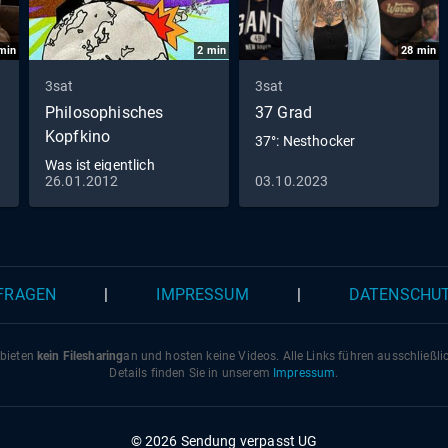
min
2
min
28
min
3sat
3sat
Philosophisches
37 Grad
Kopfkino
37°: Nesthocker
Was ist eigentlich
26.01.2012
03.10.2023
Empirismus?
 FRAGEN
|
IMPRESSUM
|
DATENSCHU
 bieten
kein Filesharing
an und hosten keine Videos. Alle Links führen ausschließl
Details finden Sie in unserem
Impressum
.
© 2026 Sendung verpasst UG