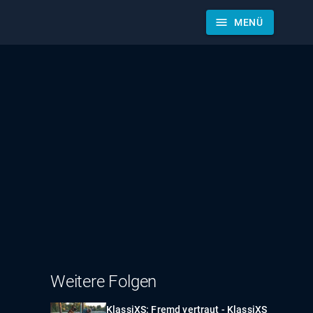
menu
MENÜ
Weitere Folgen
KlassiXS: Fremd vertraut - KlassiXS