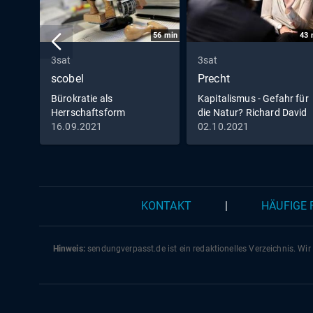
56
min
43
3sat
3sat
scobel
Precht
Bürokratie als
Kapitalismus - Gefahr für
Herrschaftsform
die Natur? Richard David
Precht im Gespräch mit
16.09.2021
02.10.2021
Eva von Redecker,
KONTAKT
|
HÄUFIGE
Hinweis:
sendungverpasst.
de
ist ein redaktionelles Verzeichnis. Wir