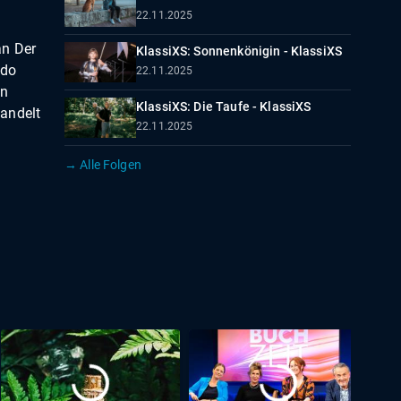
22.11.2025
an Der
KlassiXS: Sonnenkönigin - KlassiXS
odo
22.11.2025
en
KlassiXS: Die Taufe - KlassiXS
andelt
22.11.2025
→ Alle Folgen