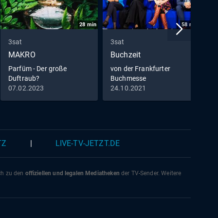
28
min
58
min
3sat
3sat
3
MAKRO
Buchzeit
P
G
Parfüm - Der große
von der Frankfurter
Duftraub?
Buchmesse
R
07.02.2023
24.10.2021
0
S
L
K
TZ
|
LIVE-TV-JETZT.DE
ich zu den
offiziellen und legalen Mediatheken
der TV-Sender. Weitere