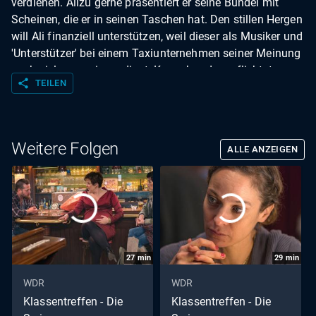
verdienen. Allzu gerne präsentiert er seine Bündel mit
Scheinen, die er in seinen Taschen hat. Den stillen Hergen
will Ali finanziell unterstützen, weil dieser als Musiker und
'Unterstützer' bei einem Taxiunternehmen seiner Meinung
nach viel zu wenig verdient. Kurzerhand verpflichtet er
share
TEILEN
den sensiblen Künstler, ihn durch den Abend zu begleiten.
Doch dann nimmt Hergen allen Mut zusammen.
Weitere Folgen
ALLE ANZEIGEN
27
min
29
min
WDR
WDR
Klassentreffen - Die
Klassentreffen - Die