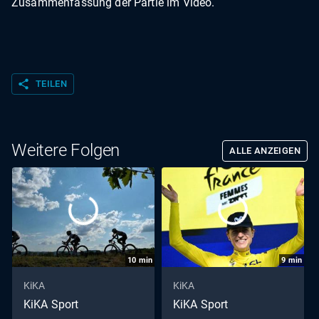
Zusammenfassung der Partie im Video.
share
TEILEN
Weitere Folgen
ALLE ANZEIGEN
10
min
9
min
KiKA
KiKA
KiKA Sport
KiKA Sport