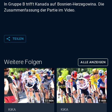
In Gruppe B trifft Kanada auf Bosnien-Herzegowina. Die
Zusammenfassung der Partie im Video.
share
TEILEN
Weitere Folgen
ALLE ANZEIGEN
11
min
9
min
KiKA
KiKA