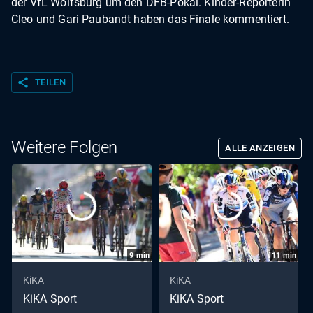
der VfL Wolfsburg um den DFB-Pokal. Kinder-Reporterin
Cleo und Gari Paubandt haben das Finale kommentiert.
share
TEILEN
Weitere Folgen
ALLE ANZEIGEN
9
min
11
min
KiKA
KiKA
KiKA Sport
KiKA Sport