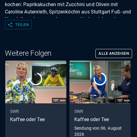
kochen: Paprikakuchen mit Zucchini und Oliven mit
Caroline Autenrieth, Spitzenköchin aus Stuttgart Fuß- und
Nagelpilz vorbeugen, erkennen und behandeln und
share
TEILEN
gepflegte Füße: Profi-Tipps für Haut und Nägel mit Peter
Bendl, Podologe aus Renningen Live kochen:
Paprikacreme mit Basilikum mit Caroline Autenrieth,
Spitzenköchin aus Stuttgart Menschen im Südwesten:
Weitere Folgen
ALLE ANZEIGEN
Meisterin im Twirling-Sport (Stabdrehen) mit Alisa Werner
aus Zimmern ob Rottweil
107
min
107
min
SWR
SWR
Kaffee oder Tee
Kaffee oder Tee
Sendung von 06. August
2026