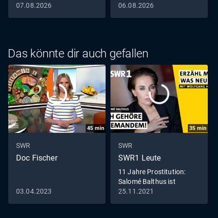
07.08.2026
06.08.2026
Das könnte dir auch gefallen
45
min
35
min
SWR
SWR
Doc Fischer
SWR1 Leute
11 Jahre Prostitution:
Salomé Balthus ist
Sexarbeiterin aus
03.04.2023
25.11.2021
Leidenschaft I Erzähl mir
was Neues