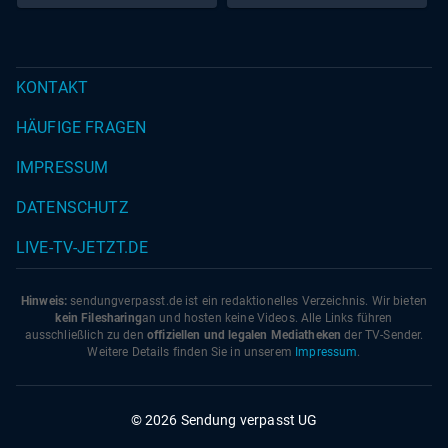
die Hirse nach den Packungsanweisungen zubereiten,
abtropfen und warmhalten. - Anschließend die Hirse mit
etwas Hühnerbrühe würzen. Zum Schluss das Fleisch mit
KONTAKT
den frischen Kräutern bestreuen und heiß servieren!
HÄUFIGE FRAGEN
IMPRESSUM
DATENSCHUTZ
LIVE-TV-JETZT.DE
Hinweis:
sendungverpasst.
de
ist ein redaktionelles Verzeichnis. Wir bieten
kein Filesharing
an und hosten keine Videos. Alle Links führen
ausschließlich zu den
offiziellen und legalen Mediatheken
der TV-Sender.
Weitere Details finden Sie in unserem
Impressum
.
© 2026 Sendung verpasst UG