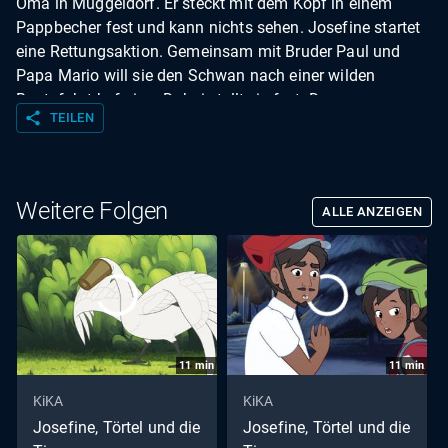
Oma in Müggeldorf. Er steckt mit dem Kopf in einem
Pappbecher fest und kann nichts sehen. Josefine startet
eine Rettungsaktion. Gemeinsam mit Bruder Paul und
Papa Mario will sie den Schwan nach einer wilden
Bootsfahrt befreien. Dabei stellt sie fest: Das ganze
share
TEILEN
Müggeldorfer Seeufer ist mit Müll verschmutzt und der
muss entfernt werden, um die Tiere davor zu schützen.
Weitere Folgen
ALLE ANZEIGEN
11
min
11
min
KiKA
KiKA
Josefine, Törtel und die
Josefine, Törtel und die