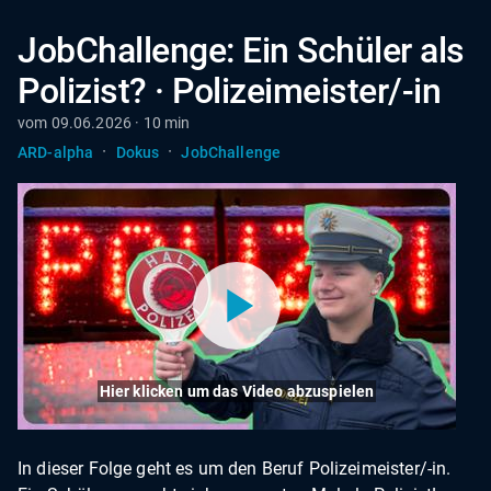
JobChallenge: Ein Schüler als
Polizist? · Polizeimeister/-in
vom 09.06.2026 · 10 min
·
·
ARD-alpha
Dokus
JobChallenge
Hier klicken um das Video abzuspielen
In dieser Folge geht es um den Beruf Polizeimeister/-in.