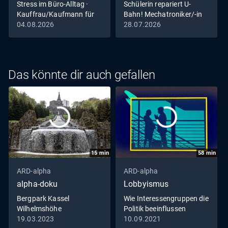
Stress im Büro-Alltag ·
Schülerin repariert U-
aka Ausbildungsleiter bewertet, ob die Challenge
Kauffrau/Kaufmann für
Bahn! Mechatroniker/-in
bestanden ist. Außerdem gibt's in jeder Folge alles
Büromanagement
04.08.2026
28.07.2026
Wichtige rund um den Ausbildungsberuf - zum Beispiel,
was man verdient oder welche Skills man haben sollte.
Das könnte dir auch gefallen
15
min
58
min
ARD-alpha
ARD-alpha
alpha-doku
Lobbyismus
Bergpark Kassel
Wie Interessengruppen die
Wilhelmshöhe
Politik beeinflussen
(Deutschland) - Das Spiel
19.03.2023
10.09.2021