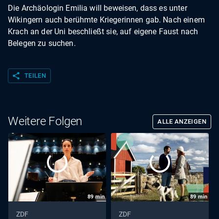
Die Archäologin Emilia will beweisen, dass es unter
Wikingern auch berühmte Kriegerinnen gab. Nach einem
Krach an der Uni beschließt sie, auf eigene Faust nach
Belegen zu suchen.
share
TEILEN
Weitere Folgen
ALLE ANZEIGEN
89
min
89
min
ZDF
ZDF