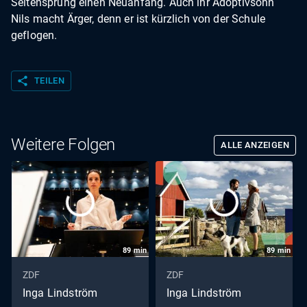
Seitensprung einen Neuanfang. Auch ihr Adoptivsohn
Nils macht Ärger, denn er ist kürzlich von der Schule
geflogen.
share
TEILEN
Weitere Folgen
ALLE ANZEIGEN
89
min
89
min
ZDF
ZDF
Inga Lindström
Inga Lindström