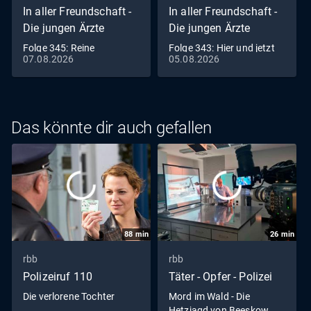
In aller Freundschaft -
In aller Freundschaft -
Die jungen Ärzte
Die jungen Ärzte
Folge 345: Reine
Folge 343: Hier und jetzt
07.08.2026
05.08.2026
Nervensache (S09/E09)
(S09/E07)
Das könnte dir auch gefallen
88
min
26
min
rbb
rbb
Polizeiruf 110
Täter - Opfer - Polizei
Die verlorene Tochter
Mord im Wald - Die
Hetzjagd von Beeskow