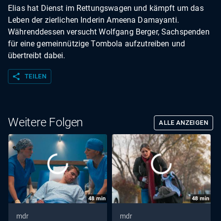
Elias hat Dienst im Rettungswagen und kämpft um das
Leben der zierlichen Inderin Ameena Damayanti.
Währenddessen versucht Wolfgang Berger, Sachspenden
für eine gemeinnützige Tombola aufzutreiben und
übertreibt dabei.
share
TEILEN
Weitere Folgen
ALLE ANZEIGEN
48
min
48
min
mdr
mdr