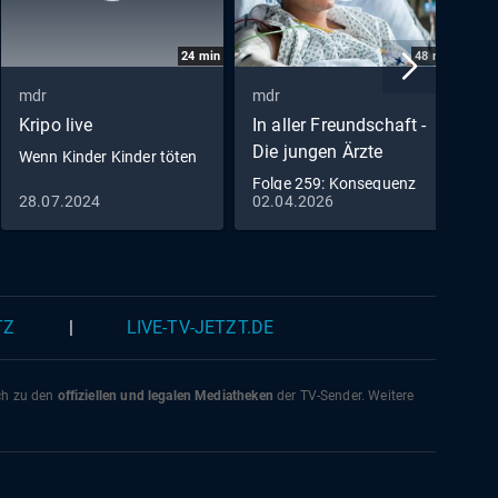
ge
rbach:
24
min
48
min
mdr
mdr
m
omas
Kripo live
In aller Freundschaft -
P
 Martin
Die jungen Ärzte
Wenn Kinder Kinder töten
Z
a
Folge 259: Konsequenz
zu
28.07.2024
02.04.2026
1
(S07/E07)
ja
la
lrike
an Dr.
TZ
|
LIVE-TV-JETZT.DE
ter
ich zu den
offiziellen und legalen Mediatheken
der TV-Sender. Weitere