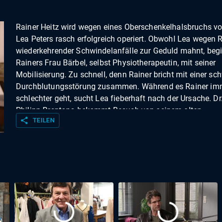
Rainer Heitz wird wegen eines Oberschenkelhalsbruchs vo
Lea Peters rasch erfolgreich operiert. Obwohl Lea wegen 
wiederkehrender Schwindelanfälle zur Geduld mahnt, beg
Rainers Frau Bärbel, selbst Physiotherapeutin, mit seiner
Mobilisierung. Zu schnell, denn Rainer bricht mit einer sc
Durchblutungsstörung zusammen. Während es Rainer im
schlechter geht, sucht Lea fieberhaft nach der Ursache. Dr
Philipp Brentano bekommt Besuch von seinem alten
share
TEILEN
Studienfreund Leon Dürrbach. Leon lebt mittlerweile in Os
ist Chefarzt. Er ist verheiratet und hat vier Kinder. Die
Lebensumstände in Skandinavien hören sich für Philipp
paradiesisch an. Zunächst im Scherz, fragt Philipp Arzu, o
sich vorstellen könnte auszuwandern. Als Leon nun seine
Kontakte spielen lässt, wird aus dem Gedankenspiel plötz
eine ernsthafte Option. Doch das ist nicht die einzige
Überraschung im Hause Brentano. Mitwirkende Musik: Pa
Vincent Gunia, Oliver Gunia Kamera: Bernhard Wagner,