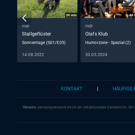
24
min
44
mdr
mdr
Stallgeflüster
Olafs Klub
Sonnentage (S01/E05)
Humorzone - Spezial (2)
14.08.2022
30.03.2024
KONTAKT
|
HÄUFIGE
Hinweis:
sendungverpasst.
de
ist ein redaktionelles Verzeichnis. Wir