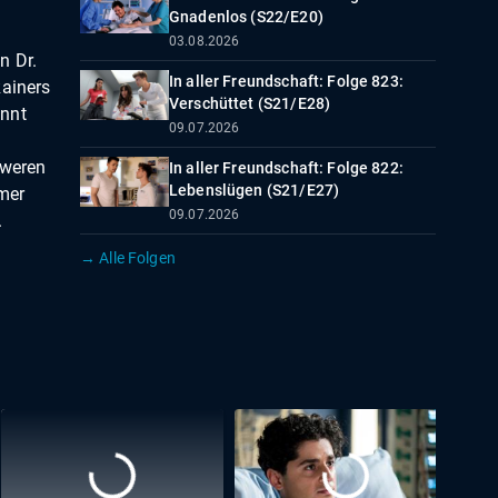
Gnadenlos (S22/E20)
03.08.2026
n Dr.
In aller Freundschaft: Folge 823:
Rainers
Verschüttet (S21/E28)
innt
09.07.2026
hweren
In aller Freundschaft: Folge 822:
Lebenslügen (S21/E27)
mer
09.07.2026
.
→ Alle Folgen
lo und
b sie
lich
ul