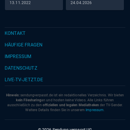
13.11.2022
24.04.2026
Rosa Enskat u.a. | Buch: Michael Vershinin | Regie:
Franziska Schlotterer
KONTAKT
HÄUFIGE FRAGEN
IMPRESSUM
DATENSCHUTZ
LIVE-TV-JETZT.DE
Hinweis:
sendungverpasst.
de
ist ein redaktionelles Verzeichnis. Wir bieten
kein Filesharing
an und hosten keine Videos. Alle Links führen
ausschließlich zu den
offiziellen und legalen Mediatheken
der TV-Sender.
Weitere Details finden Sie in unserem
Impressum
.
© 2026 Sendung verpasst UG