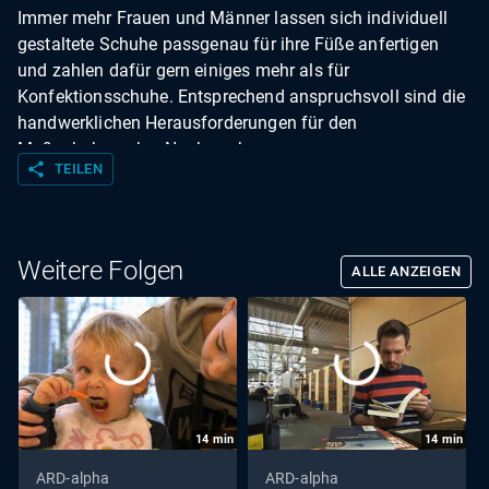
Immer mehr Frauen und Männer lassen sich individuell
gestaltete Schuhe passgenau für ihre Füße anfertigen
und zahlen dafür gern einiges mehr als für
Konfektionsschuhe. Entsprechend anspruchsvoll sind die
handwerklichen Herausforderungen für den
Maßschuhmacher-Nachwuchs.
share
TEILEN
Weitere Folgen
ALLE ANZEIGEN
14
min
14
min
ARD-alpha
ARD-alpha