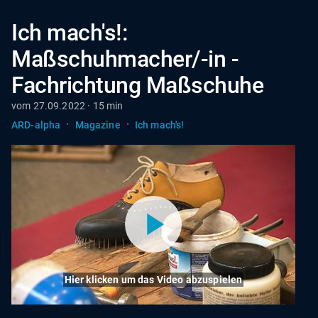
Ich mach's!:
Maßschuhmacher/-in -
Fachrichtung Maßschuhe
vom 27.09.2022 · 15 min
·
·
ARD-alpha
Magazine
Ich mach's!
Hier klicken um das Video abzuspielen