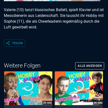
Valerie (10) tanzt klassisches Ballett, spielt Klavier und ist
Messdienerin aus Leidenschaft. Sie tauscht ihr Hobby mit
Sophie (11), die als Cheerleaderin regelmäßig durch die
Luft gewirbelt wird.
share
TEILEN
Weitere Folgen
ALLE ANZEIGEN
25
min
25
min