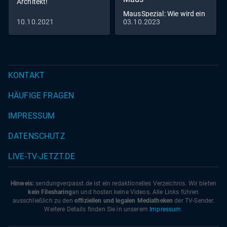
Architekt!
MausSpezial: Wie wird ein
10.10.2021
03.10.2023
Feuerwehrauto gebaut?
KONTAKT
HÄUFIGE FRAGEN
IMPRESSUM
DATENSCHUTZ
LIVE-TV-JETZT.DE
Hinweis:
sendungverpasst.
de
ist ein redaktionelles Verzeichnis. Wir bieten
kein Filesharing
an und hosten keine Videos. Alle Links führen
ausschließlich zu den
offiziellen und legalen Mediatheken
der TV-Sender.
Weitere Details finden Sie in unserem
Impressum
.