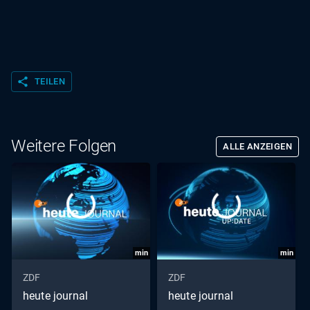
share
TEILEN
Weitere Folgen
ALLE ANZEIGEN
min
min
ZDF
ZDF
heute journal
heute journal