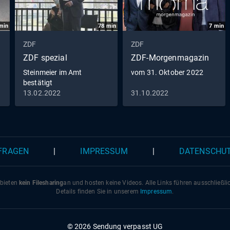
min
78
min
7
min
ZDF
ZDF
ZDF spezial
ZDF-Morgenmagazin
Steinmeier im Amt
vom 31. Oktober 2022
bestätigt
13.02.2022
31.10.2022
 FRAGEN
|
IMPRESSUM
|
DATENSCHU
 bieten
kein Filesharing
an und hosten keine Videos. Alle Links führen ausschließl
Details finden Sie in unserem
Impressum
.
© 2026 Sendung verpasst UG