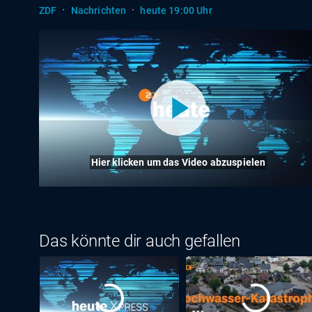
·
·
ZDF
Nachrichten
heute 19:00 Uhr
Hier klicken um das Video abzuspielen
Das könnte dir auch gefallen