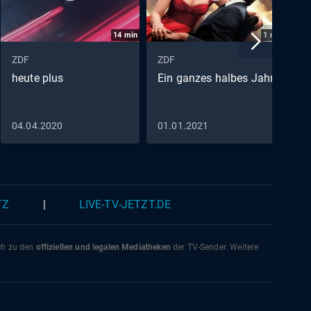
14
min
1
min
ZDF
ZDF
Z
heute plus
Ein ganzes halbes Jahr
U
A
04.04.2020
01.01.2021
0
TZ
|
LIVE-TV-JETZT.DE
ich zu den
offiziellen und legalen Mediatheken
der TV-Sender. Weitere