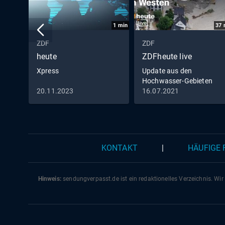
1
min
37
ZDF
ZDF
heute
ZDFheute live
Xpress
Update aus den
Hochwasser-Gebieten
20.11.2023
16.07.2021
KONTAKT
|
HÄUFIGE
Hinweis:
sendungverpasst.
de
ist ein redaktionelles Verzeichnis. Wir