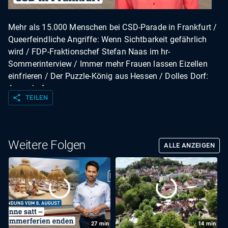
Mehr als 15.000 Menschen bei CSD-Parade in Frankfurt /
Queerfeindliche Angriffe: Wenn Sichtbarkeit gefährlich
wird / FDP-Fraktionschef Stefan Naas im hr-
Sommerinterview / Immer mehr Frauen lassen Eizellen
einfrieren / Der Puzzle-König aus Hessen / Dolles Dorf:
Armenhof
share
TEILEN
Weitere Folgen
ALLE ANZEIGEN
27
min
14
min