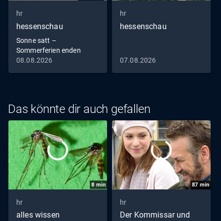
hr
hr
hessenschau
hessenschau
Sonne satt –
Sommerferien enden
hessenschau vom
08.08.2026
07.08.2026
08.08.2026
Das könnte dir auch gefallen
8
min
87
min
hr
hr
alles wissen
Der Kommissar und