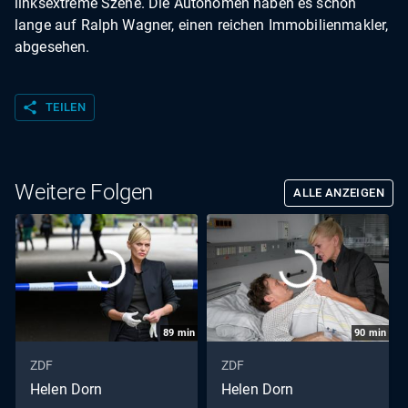
linksextreme Szene. Die Autonomen haben es schon
lange auf Ralph Wagner, einen reichen Immobilienmakler,
abgesehen.
share
TEILEN
Weitere Folgen
ALLE ANZEIGEN
89
min
90
min
ZDF
ZDF
Helen Dorn
Helen Dorn