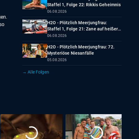
Staffel 1, Folge 22: Rikkis Geheimnis
06.08.2026
gen.
H2O - Plötzlich Meerjungfrau:
so
Staffel 1, Folge 21: Zane auf heißer
Spur
06.08.2026
H2O - Plötzlich Meerjungfrau: 72.
Mysteriöse Niesanfälle
05.08.2026
→ Alle Folgen