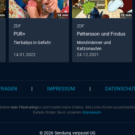
min
24
min
12
min
ZDF
ZDF
PUR+
Pettersson und Findus
Tierbabys in Gefahr
Mondmänner und
Katzonauten
14.01.2022
24.12.2021
 FRAGEN
|
IMPRESSUM
|
DATENSCHU
 bieten
kein Filesharing
an und hosten keine Videos. Alle Links führen ausschließl
Details finden Sie in unserem
Impressum
.
© 2026 Sendung verpasst UG