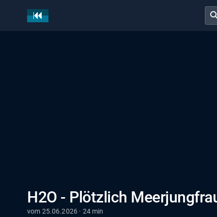
sear
H2O - Plötzlich Meerjungfrau
vom 25.06.2026 · 24 min