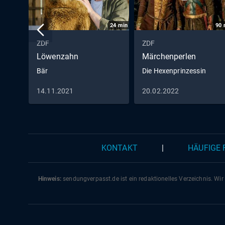
24
min
90
ZDF
ZDF
Löwenzahn
Märchenperlen
Bär
Die Hexenprinzessin
14.11.2021
20.02.2022
KONTAKT
|
HÄUFIGE
Hinweis:
sendungverpasst.
de
ist ein redaktionelles Verzeichnis. Wir