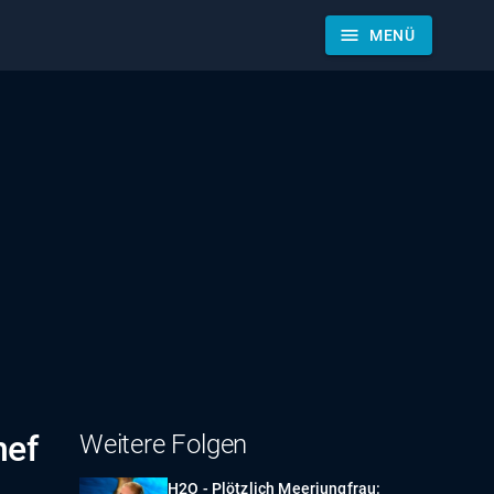
menu
MENÜ
hef
Weitere Folgen
H2O - Plötzlich Meerjungfrau: