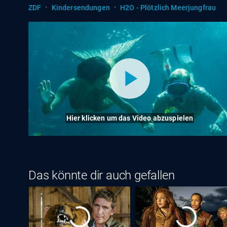
·
·
ZDF
Kindersendungen
H2O - Plötzlich Meerjungfrau
Hier klicken um das Video abzuspielen
Das könnte dir auch gefallen