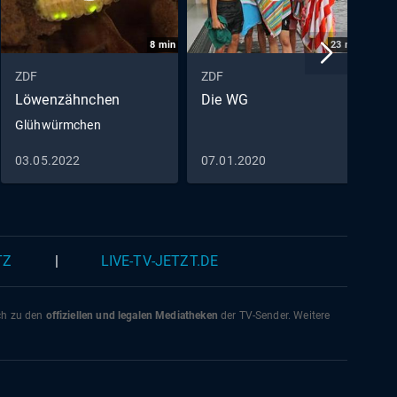
8
min
23
min
ZDF
ZDF
Z
Löwenzähnchen
Die WG
C
Glühwürmchen
D
03.05.2022
07.01.2020
2
TZ
|
LIVE-TV-JETZT.DE
ich zu den
offiziellen und legalen Mediatheken
der TV-Sender. Weitere