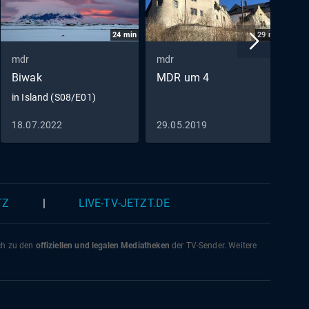
24
min
29
min
mdr
mdr
m
Biwak
MDR um 4
M
in Island (S08/E01)
D
18.07.2022
29.05.2019
0
TZ
|
LIVE-TV-JETZT.DE
ich zu den
offiziellen und legalen Mediatheken
der TV-Sender. Weitere