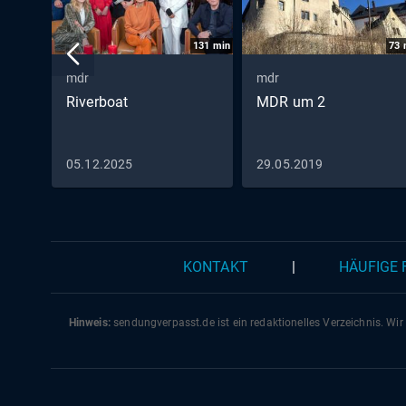
131
min
73
mdr
mdr
Riverboat
MDR um 2
05.12.2025
29.05.2019
KONTAKT
|
HÄUFIGE
Hinweis:
sendungverpasst.
de
ist ein redaktionelles Verzeichnis. Wir