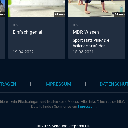
min
24
min
44
min
mdr
mdr
Einfach genial
MDR Wissen
Sport statt Pille? Die
heilende Kraft der
Bewegung
19.04.2022
15.08.2021
 FRAGEN
|
IMPRESSUM
|
DATENSCHU
 bieten
kein Filesharing
an und hosten keine Videos. Alle Links führen ausschließl
Details finden Sie in unserem
Impressum
.
© 2026 Sendung verpasst UG