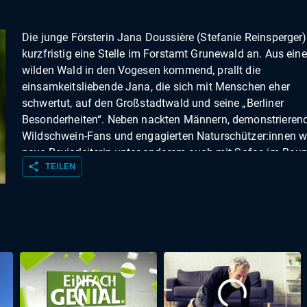
Die junge Försterin Jana Doussière (Stefanie Reinsperger) 
kurzfristig eine Stelle im Forstamt Grunewald an. Aus ein
wilden Wald in den Vogesen kommend, prallt die
einsamkeitsliebende Jana, die sich mit Menschen eher
schwertut, auf den Großstadtwald und seine „Berliner
Besonderheiten“. Neben nackten Männern, demonstrieren
Wildschwein-Fans und engagierten Naturschützer:innen wi
neue Revierleiterin unter anderem auch mit Sofas im Bau
share
TEILEN
konfrontiert, mit einem geheimnisvollen Stadtjäger (Alexa
Khuon) und mit Forstmeister Robin (Eugen Knecht), der ni
gerade auf sie gewartet hat. Und auch ihre beste Freundin
(Aybi Era), die sie hergeholt hat, scheint ihr nicht alles erz
haben über den neuen Job …