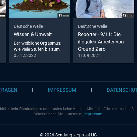
min
11
min
12
min
Deutsche Welle
Deutsche Welle
Wissen & Umwelt
Reporter - 9/11: Die
illegalen Arbeiter von
Der weibliche Orgasmus:
Ground Zero
Wie viele Stufen bis zum
Höhepunkt?
05.12.2022
11.09.2021
 FRAGEN
|
IMPRESSUM
|
DATENSCHU
 bieten
kein Filesharing
an und hosten keine Videos. Alle Links führen ausschließl
Details finden Sie in unserem
Impressum
.
© 2026 Sendung verpasst UG