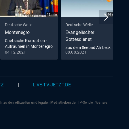
12
min
44
min
Deutsche Welle
Deutsche Welle
D
Montenegro
Evangelischer
R
Gottesdienst
Chefsache Korruption -
A
Aufräumen in Montenegro
S
aus dem Seebad Ahlbeck
04.12.2021
08.08.2021
1
TZ
|
LIVE-TV-JETZT.DE
ich zu den
offiziellen und legalen Mediatheken
der TV-Sender. Weitere