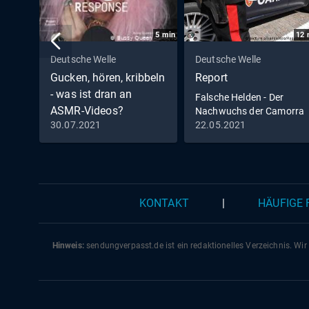
5
min
12
Deutsche Welle
Deutsche Welle
Gucken, hören, kribbeln
Report
- was ist dran an
Falsche Helden - Der
ASMR-Videos?
Nachwuchs der Camorra
30.07.2021
22.05.2021
KONTAKT
|
HÄUFIGE
Hinweis:
sendungverpasst.
de
ist ein redaktionelles Verzeichnis. Wir