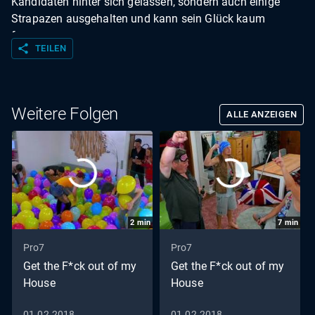
Kandidaten hinter sich gelassen, sondern auch einige
Strapazen ausgehalten und kann sein Glück kaum
fassen.
share
TEILEN
Weitere Folgen
ALLE ANZEIGEN
2
min
7
min
Pro7
Pro7
Get the F*ck out of my
Get the F*ck out of my
House
House
01.02.2018
01.02.2018