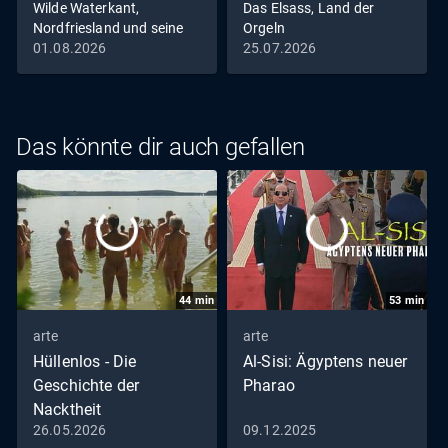
Wilde Waterkant,
Das Elsass, Land der
lassen wollen. Wird es der Experte schaffen, das fragile
Nordfriesland und seine
Orgeln
Kleinod wieder funktionsfähig zu machen?
Gänse
01.08.2026
25.07.2026
Das könnte dir auch gefallen
44
min
53
min
arte
arte
Hüllenlos - Die
Al-Sisi: Ägyptens neuer
Geschichte der
Pharao
Nacktheit
26.05.2026
09.12.2025