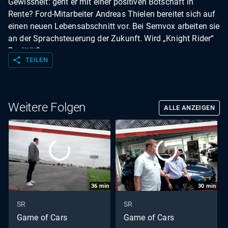
Gewissheit: geht er mit einer positiven Botschaft in
Rente? Ford-Mitarbeiter Andreas Thielen bereitet sich auf
einen neuen Lebensabschnitt vor. Bei Semvox arbeiten sie
an der Sprachsteuerung der Zukunft. Wird „Knight Rider“
Realität?
share
TEILEN
Weitere Folgen
ALLE ANZEIGEN
36
min
30
min
SR
SR
Game of Cars
Game of Cars