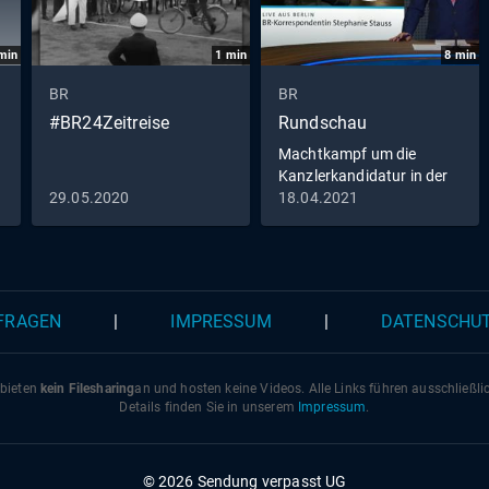
min
1
min
8
min
BR
BR
#BR24Zeitreise
Rundschau
Machtkampf um die
Kanzlerkandidatur in der
Union
29.05.2020
18.04.2021
 FRAGEN
|
IMPRESSUM
|
DATENSCHU
 bieten
kein Filesharing
an und hosten keine Videos. Alle Links führen ausschließl
Details finden Sie in unserem
Impressum
.
© 2026 Sendung verpasst UG