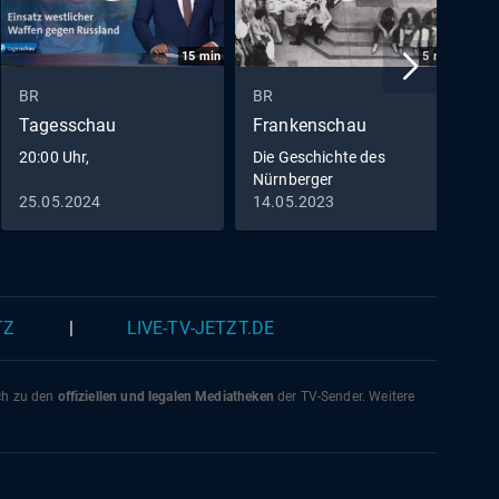
15
min
5
min
BR
BR
B
Tagesschau
Frankenschau
A
20:00 Uhr,
Die Geschichte des
S
Nürnberger
B
Kulturzentrums "KOMM"
25.05.2024
14.05.2023
2
TZ
|
LIVE-TV-JETZT.DE
ich zu den
offiziellen und legalen Mediatheken
der TV-Sender. Weitere