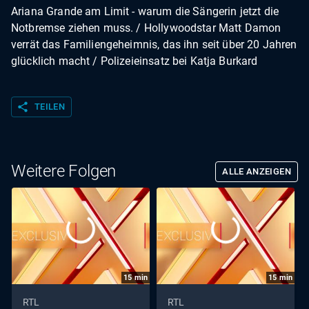
Ariana Grande am Limit - warum die Sängerin jetzt die
Notbremse ziehen muss. / Hollywoodstar Matt Damon
verrät das Familiengeheimnis, das ihn seit über 20 Jahren
glücklich macht / Polizeieinsatz bei Katja Burkard
share
TEILEN
Weitere Folgen
ALLE ANZEIGEN
15
min
15
min
RTL
RTL