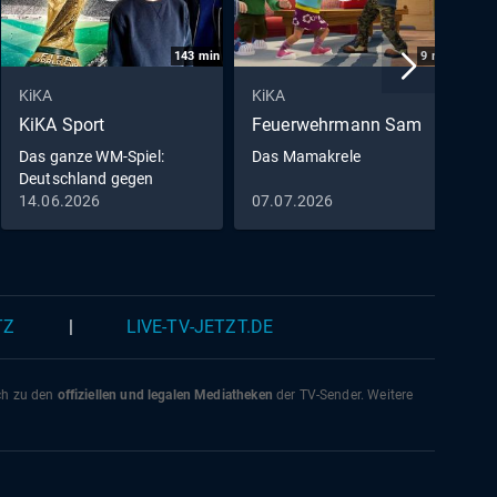
143
min
9
min
KiKA
KiKA
K
KiKA Sport
Feuerwehrmann Sam
D
M
Das ganze WM-Spiel:
Das Mamakrele
Deutschland gegen
D
Curaçao
14.06.2026
07.07.2026
0
0
TZ
|
LIVE-TV-JETZT.DE
ich zu den
offiziellen und legalen Mediatheken
der TV-Sender. Weitere