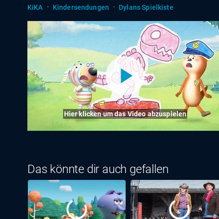
·
·
KiKA
Kindersendungen
Dylans Spielkiste
Hier klicken um das Video abzuspielen
Das könnte dir auch gefallen