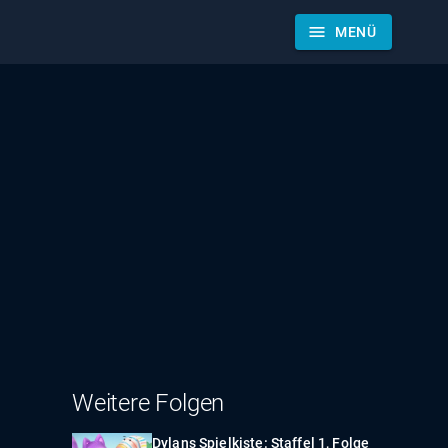
menu
MENÜ
Weitere Folgen
Dylans Spielkiste: Staffel 1, Folge