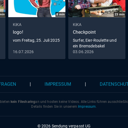
min
8
min
23
min
KiKA
KiKA
logo!
Checkpoint
vom Freitag, 25. Juli 2025
Surfer, Eier-Roulette und
ein Bremsdebakel
16.07.2026
03.06.2026
 FRAGEN
|
IMPRESSUM
|
DATENSCHU
 bieten
kein Filesharing
an und hosten keine Videos. Alle Links führen ausschließl
Details finden Sie in unserem
Impressum
.
© 2026 Sendung verpasst UG