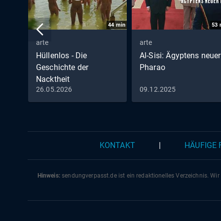
44
min
53
arte
arte
Hüllenlos - Die
Al-Sisi: Ägyptens neuer
Geschichte der
Pharao
Nacktheit
26.05.2026
09.12.2025
KONTAKT
|
HÄUFIGE
Hinweis:
sendungverpasst.
de
ist ein redaktionelles Verzeichnis. Wir