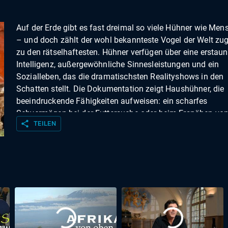
Auf der Erde gibt es fast dreimal so viele Hühner wie Men
– und doch zählt der wohl bekannteste Vogel der Welt zug
zu den rätselhaftesten. Hühner verfügen über eine erstaun
Intelligenz, außergewöhnliche Sinnesleistungen und ein
Sozialleben, das die dramatischsten Realityshows in den
Schatten stellt. Die Dokumentation zeigt Haushühner, die
beeindruckende Fähigkeiten aufweisen: ein scharfes
Sehvermögen bei der Futtersuche oder beim Erspähen vo
share
TEILEN
Fressfeinden ebenso wie einen ausgeprägten Kampfgeist
es um die Rangordnung im Hühnerstall geht.Doch selbst 
dem Bauernhof lauern ihnen Gefahren. Räuber wie Nattern
Rotschwanzbussarde oder Wiesel sind stets auf der Such
leichter Beute.In Minnesota versucht Landwirt Reginaldo H
Marroquin, seine Hühner trotz aller Bedrohungen unter mö
natürlichen Bedingungen zu halten. Auf seiner Farm ahmt 
ursprünglichen Lebensräume der Tiere im Dschungel nach
Key West, Florida, zeigen verwilderte Hühner, dass sie au