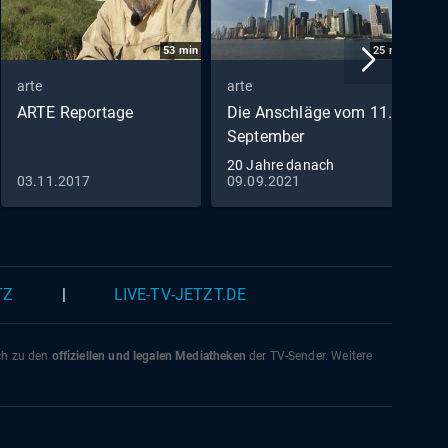
wegen
53
min
25
min
es
d
arte
arte
a
hnen
ARTE Reportage
Die Anschläge vom 11.
M
racht
September
D
20 Jahre danach
r zu
03.11.2017
09.09.2021
2
as auf
igten
ton
TZ
|
LIVE-TV-JETZT.DE
 da –
s
e
ich zu den
offiziellen und legalen Mediatheken
der TV-Sender. Weitere
m
ielfalt
zeigt