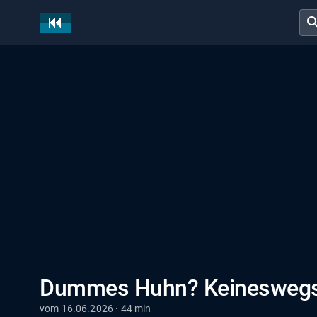
sear
Dummes Huhn? Keineswegs
vom 16.06.2026 · 44 min