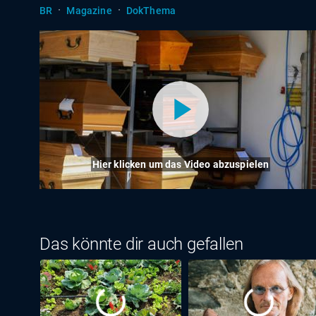
·
·
BR
Magazine
DokThema
Hier klicken um das Video abzuspielen
Das könnte dir auch gefallen