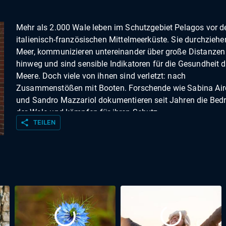
Mehr als 2.000 Wale leben im Schutzgebiet Pelagos vor d
italienisch-französischen Mittelmeerküste. Sie durchziehe
Meer, kommunizieren untereinander über große Distanzen
hinweg und sind sensible Indikatoren für die Gesundheit d
Meere. Doch viele von ihnen sind verletzt: nach
Zusammenstößen mit Booten. Forschende wie Sabina Air
und Sandro Mazzariol dokumentieren seit Jahren die Bed
der Wale und kämpfen für ihren Schutz.
share
TEILEN