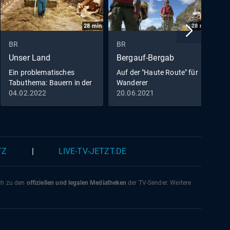
28
min
28
min
BR
BR
B
Unser Land
Bergauf-Bergab
K
Ein problematisches
Auf der "Haute Route" für
D
Tabuthema: Bauern in der
Wanderer
T
Psycho-Krise
04.02.2022
20.06.2021
0
TZ
|
LIVE-TV-JETZT.DE
ich zu den
offiziellen und legalen Mediatheken
der TV-Sender. Weitere