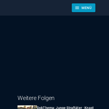
menu
MENÜ
Weitere Folgen
DokThema: Junge Straftäter · Knast