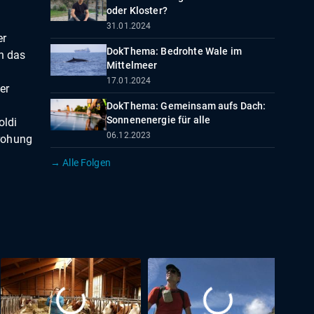
oder Kloster?
31.01.2024
er
DokThema: Bedrohte Wale im
n das
Mittelmeer
17.01.2024
er
DokThema: Gemeinsam aufs Dach:
Sonnenenergie für alle
oldi
06.12.2023
rohung
→ Alle Folgen