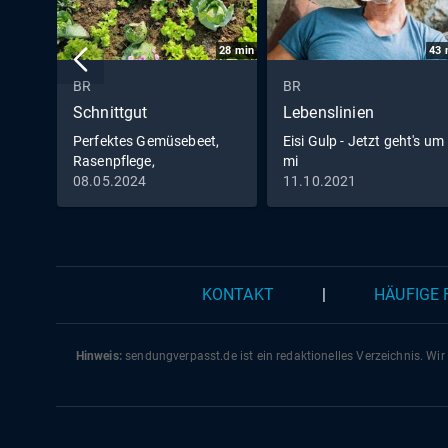
28
min
43
BR
BR
Schnittgut
Lebenslinien
Perfektes Gemüsebeet,
Eisi Gulp - Jetzt geht's um
Rasenpflege,
mi
Bodendämpfer
08.05.2024
11.10.2021
KONTAKT
|
HÄUFIGE
Hinweis:
sendungverpasst.
de
ist ein redaktionelles Verzeichnis. Wir