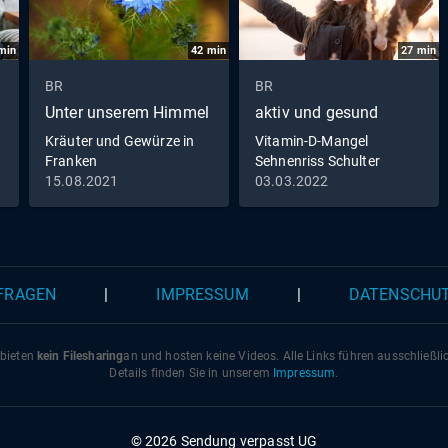
min
42
min
27
min
BR
BR
Unter unserem Himmel
aktiv und gesund
Kräuter und Gewürze in
Vitamin-D-Mangel
Franken
Sehnenriss Schulter
Meditation to go
15.08.2021
03.03.2022
 FRAGEN
|
IMPRESSUM
|
DATENSCHU
 bieten
kein Filesharing
an und hosten keine Videos. Alle Links führen ausschließl
Details finden Sie in unserem
Impressum
.
© 2026 Sendung verpasst UG