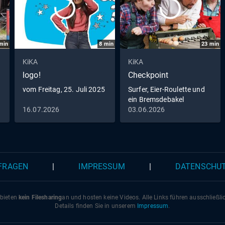
min
8
min
23
min
KiKA
KiKA
logo!
Checkpoint
vom Freitag, 25. Juli 2025
Surfer, Eier-Roulette und
ein Bremsdebakel
16.07.2026
03.06.2026
 FRAGEN
|
IMPRESSUM
|
DATENSCHU
 bieten
kein Filesharing
an und hosten keine Videos. Alle Links führen ausschließl
Details finden Sie in unserem
Impressum
.