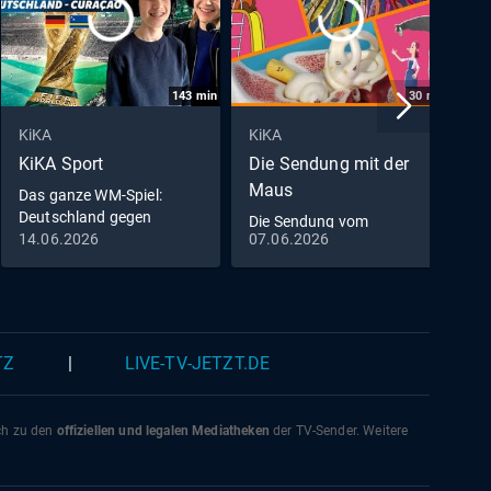
143
min
30
min
KiKA
KiKA
K
KiKA Sport
Die Sendung mit der
F
Maus
Das ganze WM-Spiel:
D
Deutschland gegen
Die Sendung vom
Curaçao
14.06.2026
07.06.2026
1
07.06.2026
TZ
|
LIVE-TV-JETZT.DE
ich zu den
offiziellen und legalen Mediatheken
der TV-Sender. Weitere