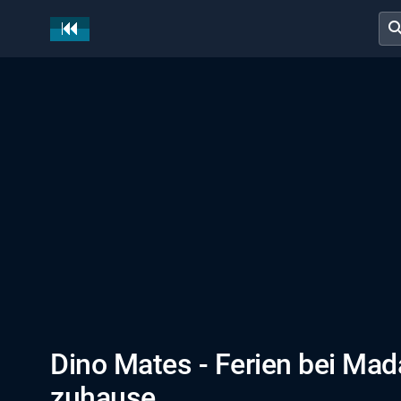
sear
Dino Mates - Ferien bei Mad
zuhause