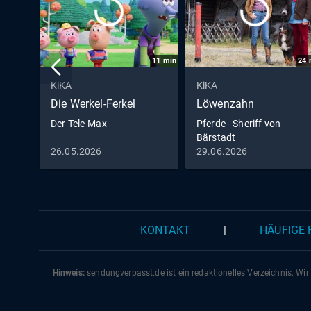
11
min
24
KiKA
KiKA
Die Werkel-Ferkel
Löwenzahn
Der Tele-Max
Pferde - Sheriff von
Bärstadt
26.05.2026
29.06.2026
KONTAKT
|
HÄUFIGE
Hinweis:
sendungverpasst.
de
ist ein redaktionelles Verzeichnis. Wir