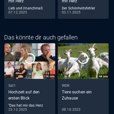
mit Herz
mit Herz
Lieb und (manchmal)
Der Schönheitsfehler
07.12.2025
02.11.2025
teuer
Das könnte dir auch gefallen
116
min
44
min
Sat1
WDR
Hochzeit auf den
Tiere suchen ein
ersten Blick
Zuhause
"Das hat mir das Herz
23.12.2025
08.10.2023
zerrissen": Ein Finale