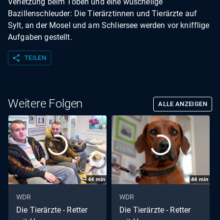
Verletzung beim Toben und eine wuschelige
Bazillenschleuder: Die Tierärztinnen und Tierärzte auf
Sylt, an der Mosel und am Schliersee werden vor knifflige
Aufgaben gestellt.
share
TEILEN
Weitere Folgen
ALLE ANZEIGEN
44
min
44
min
WDR
WDR
Die Tierärzte - Retter
Die Tierärzte - Retter