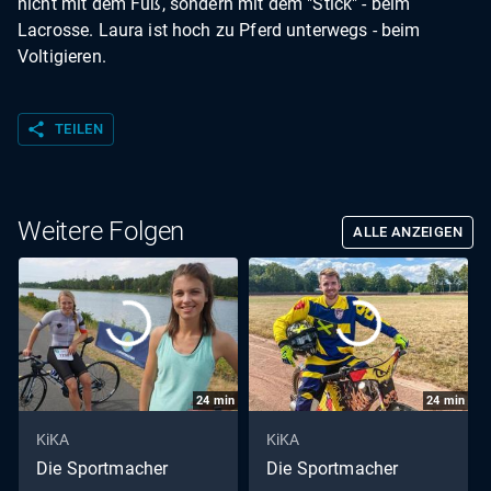
nicht mit dem Fuß, sondern mit dem "Stick" - beim
Lacrosse. Laura ist hoch zu Pferd unterwegs - beim
Voltigieren.
share
TEILEN
Weitere Folgen
ALLE ANZEIGEN
24
min
24
min
KiKA
KiKA
Die Sportmacher
Die Sportmacher