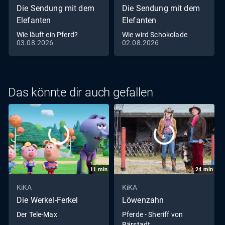
Die Sendung mit dem
Die Sendung mit dem
Elefanten
Elefanten
Wie läuft ein Pferd?
Wie wird Schokolade
03.08.2026
02.08.2026
gemacht?
Das könnte dir auch gefallen
11
min
24
min
KiKA
KiKA
Die Werkel-Ferkel
Löwenzahn
Der Tele-Max
Pferde - Sheriff von
Bärstadt