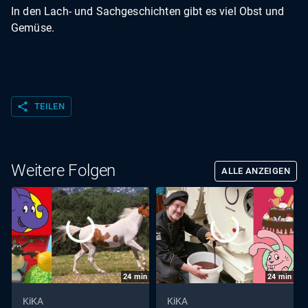
In den Lach- und Sachgeschichten gibt es viel Obst und
Gemüse.
share
TEILEN
Weitere Folgen
ALLE ANZEIGEN
24
min
24
min
KiKA
KiKA