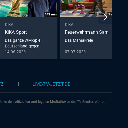
143
min
9
min
KiKA
KiKA
K
KiKA Sport
Feuerwehrmann Sam
D
M
Das ganze WM-Spiel:
Das Mamakrele
Deutschland gegen
D
Curaçao
14.06.2026
07.07.2026
0
0
TZ
|
LIVE-TV-JETZT.DE
ich zu den
offiziellen und legalen Mediatheken
der TV-Sender. Weitere