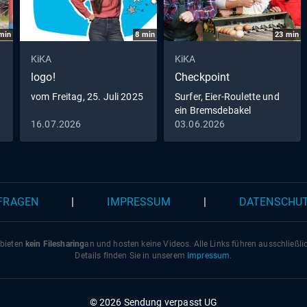
min
8
min
23
min
KiKA
KiKA
logo!
Checkpoint
vom Freitag, 25. Juli 2025
Surfer, Eier-Roulette und
ein Bremsdebakel
16.07.2026
03.06.2026
 FRAGEN
|
IMPRESSUM
|
DATENSCHU
 bieten
kein Filesharing
an und hosten keine Videos. Alle Links führen ausschließl
Details finden Sie in unserem
Impressum
.
© 2026 Sendung verpasst UG