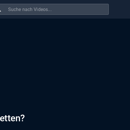
ch
etten?